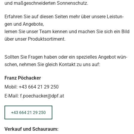
und maß­ge­schnei­der­ten Son­nen­schutz.
Er­fah­ren Sie auf die­sen Sei­ten mehr über un­se­re Leis­tun­
gen und An­ge­bo­te,
ler­nen Sie unser Team ken­nen und ma­chen Sie sich ein Bild
über unser Pro­dukt­sor­ti­ment.
Soll­ten Sie Fra­gen haben oder ein spe­zi­el­les An­ge­bot wün­
schen, neh­men Sie gleich Kon­takt zu uns auf:
Franz Pöchacker
Mobil:
+43 664 21 29 250
E-Mail: f.poechacker@dpf.at
+43 664 21 29 250
Ver­kauf und Schau­raum: