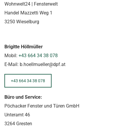
Wohn­welt­24 | Fens­ter­welt
Han­del Ma­zzet­ti Weg 1
3250 Wie­sel­burg
Bri­git­te Höll­mül­ler
Mobil:
+43 664 34 38 078
E-Mail: b.​hoellmu­el­ler@​dpf.​at
+43 664 34 38 078
Büro und Service:
Pöchacker Fenster und Türen GmbH
Unteramt 46
3264 Gresten