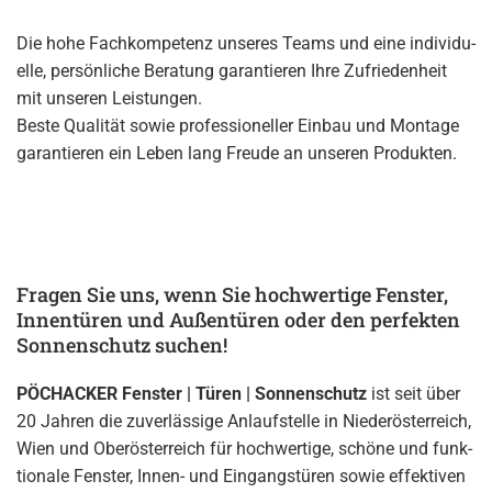
Die hohe Fach­kom­pe­tenz un­se­res Teams und eine in­di­vi­du­
el­le, per­sön­li­che Be­ra­tung ga­ran­tie­ren Ihre Zu­frie­den­heit
mit un­se­ren Leis­tun­gen.
Beste Qua­li­tät sowie pro­fes­sio­nel­ler Ein­bau und Mon­ta­ge
ga­ran­tie­ren ein Leben lang Freu­de an un­se­ren Pro­duk­ten.
Fragen Sie uns, wenn Sie hochwertige Fenster,
Innentüren und Außentüren oder den perfekten
Sonnenschutz suchen!
PÖCHACKER Fens­ter | Türen | Son­nen­schutz
ist seit über
20 Jah­ren die zu­ver­läs­si­ge An­lauf­stel­le in Nie­der­ös­ter­reich,
Wien und Ober­ös­ter­reich für hoch­wer­ti­ge, schö­ne und funk­
tio­na­le Fens­ter, In­nen- und Ein­gangs­tü­ren sowie ef­fek­ti­ven