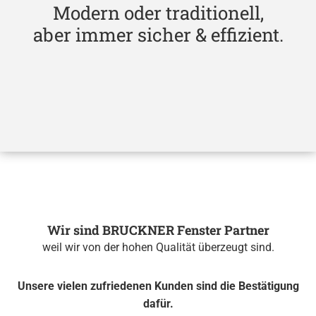
Modern oder traditionell,
aber immer sicher & effizient.
Wir sind BRUCK­NER Fens­ter Part­ner
weil wir von der hohen Qua­li­tät über­zeugt sind.
Un­se­re vie­len zu­frie­de­nen Kun­den sind die Be­stä­ti­gung
dafür.