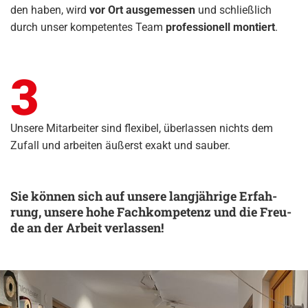
den haben, wird
vor Ort aus­ge­mes­sen
und schließ­lich
durch unser kom­pe­ten­tes Team
pro­fes­sio­nell mon­tiert
.
3
Unsere Mitarbeiter sind flexibel, überlassen nichts dem
Zufall und arbeiten äußerst exakt und sauber.
Sie kön­nen sich auf un­se­re lang­jäh­ri­ge Er­fah­
rung, un­se­re hohe Fach­kom­pe­tenz und die Freu­
de an der Ar­beit ver­las­sen!