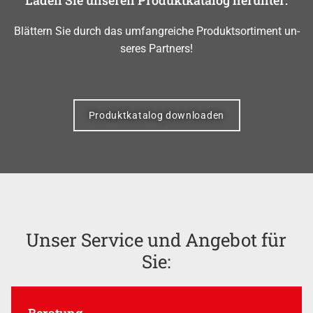
Blät­tern Sie durch das um­fang­rei­che Pro­dukt­sor­ti­ment un­
se­res Part­ners!
Produktkatalog downloaden
Unser Service und Angebot für
Sie:
Beratung